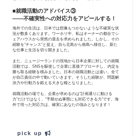
■就職活動のアドバイス③
――不確実性への対応力をアピールする！​
海外での生活は、日本では想像もつかないような不確実な状
況が数多くあります。ワーホリ中、私はオーナーの都合でシ
ェアハウスから突然の退去を求められました。しかし、その
経験を“チャンス”と捉え、自ら北島から南島へ移住し、新た
な仕事と生活を切り開きました。
また、ニュージーランドの現地から日本企業に対しての就職
活動では、SNSを駆使して企業に直接アプローチし、内定を
勝ち取る経験を積みました。日本の就職活動とは違い、全て
が自己責任の中で動いていきます。そうした経験が、問題解
決力や行動力を鍛える大きな糧となりました。
就職活動の場でも、企業が求めるのは“計画通りに動ける
力”だけではなく、“予期せぬ事態にも対応できる力”です。海
外で培った対応力は、確実にあなたの強みとなります！
pick up