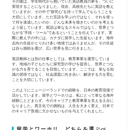
その後は、学生時代から抱いていた英語教員の夢を、ついに
実現することになりました。現在、高校生たちに英語を教え
ていますが、その中で“探究心”を持って学んでもらうことを
大切にしています。ただ言語を学ぶのではなく、それを使っ
て何を達成したいのか、どんな未来を描きたいのかを考える
よう促しています。英語は単なるスキルではなく、世界とつ
ながる“手段・ツール”であるということを伝えています。実
際に教え子の中には、カナダに留学した生徒もいます。海外
志向の生徒がとりわけ多い地域ではありませんが、その生徒
は自ら挑戦を選び、広い世界を見に行きました。
英語教師とは別の仕事としては、教育事業を運営していま
す。地域の子どもたちに探究型の学びを提供し、世界とつな
がる力を育てることを目指しています。ここでは、単なる知
識の習得ではなく、社会課題に向き合い、解決する力を育む
ことを大切にしています。
このようにニュージーランドでの経験を、日本の教育現場で
活かしています。留学とワーホリは、私にとって単なる海外
経験にとどまらず、今のキャリアと教育事業を支える土台に
なりました。異文化での挑戦は、人生を大きく変え、日本で
のキャリア形成に欠かせないものを与えてくれました。
留学とワーホリ、どちらを選ぶべ