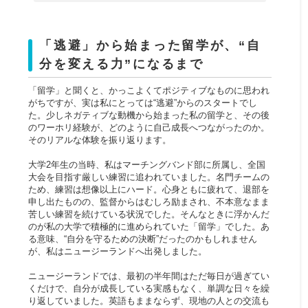
「逃避」から始まった留学が、“自
分を変える力”になるまで
「留学」と聞くと、かっこよくてポジティブなものに思われ
がちですが、実は私にとっては“逃避”からのスタートでし
た。少しネガティブな動機から始まった私の留学と、その後
のワーホリ経験が、どのように自己成長へつながったのか。
そのリアルな体験を振り返ります。
大学2年生の当時、私はマーチングバンド部に所属し、全国
大会を目指す厳しい練習に追われていました。名門チームの
ため、練習は想像以上にハード。心身ともに疲れて、退部を
申し出たものの、監督からはむしろ励まされ、不本意なまま
苦しい練習を続けている状況でした。そんなときに浮かんだ
のが私の大学で積極的に進められていた「留学」でした。あ
る意味、“自分を守るための決断”だったのかもしれません
が、私はニュージーランドへ出発しました。
ニュージーランドでは、最初の半年間はただ毎日が過ぎてい
くだけで、自分が成長している実感もなく、単調な日々を繰
り返していました。英語もままならず、現地の人との交流も