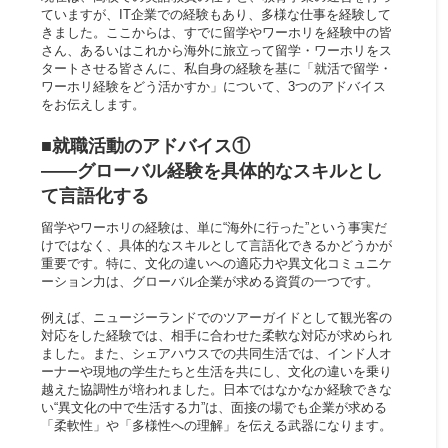
ていますが、IT企業での経験もあり、多様な仕事を経験して
きました。ここからは、すでに留学やワーホリを経験中の皆
さん、あるいはこれから海外に旅立って留学・ワーホリをス
タートさせる皆さんに、私自身の経験を基に「就活で留学・
ワーホリ経験をどう活かすか」について、3つのアドバイス
をお伝えします。
■就職活動のアドバイス①
――グローバル経験を具体的なスキルとし
て言語化する​
留学やワーホリの経験は、単に“海外に行った”という事実だ
けではなく、具体的なスキルとして言語化できるかどうかが
重要です。特に、文化の違いへの適応力や異文化コミュニケ
ーション力は、グローバル企業が求める資質の一つです。
例えば、ニュージーランドでのツアーガイドとして観光客の
対応をした経験では、相手に合わせた柔軟な対応が求められ
ました。また、シェアハウスでの共同生活では、インド人オ
ーナーや現地の学生たちと生活を共にし、文化の違いを乗り
越えた協調性が培われました。日本ではなかなか経験できな
い“異文化の中で生活する力”は、面接の場でも企業が求める
「柔軟性」や「多様性への理解」を伝える武器になります。