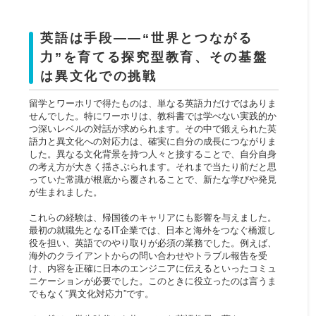
英語は手段――“世界とつながる
力”を育てる探究型教育、その基盤
は異文化での挑戦
留学とワーホリで得たものは、単なる英語力だけではありま
せんでした。特にワーホリは、教科書では学べない実践的か
つ深いレベルの対話が求められます。その中で鍛えられた英
語力と異文化への対応力は、確実に自分の成長につながりま
した。異なる文化背景を持つ人々と接することで、自分自身
の考え方が大きく揺さぶられます。それまで当たり前だと思
っていた常識が根底から覆されることで、新たな学びや発見
が生まれました。
これらの経験は、帰国後のキャリアにも影響を与えました。
最初の就職先となるIT企業では、日本と海外をつなぐ橋渡し
役を担い、英語でのやり取りが必須の業務でした。例えば、
海外のクライアントからの問い合わせやトラブル報告を受
け、内容を正確に日本のエンジニアに伝えるといったコミュ
ニケーションが必要でした。このときに役立ったのは言うま
でもなく“異文化対応力”です。