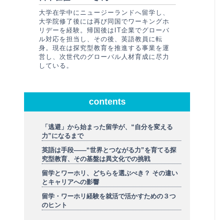
大学在学中にニュージーランドへ留学し、
大学院修了後には再び同国でワーキングホ
リデーを経験。帰国後はIT企業でグローバ
ル対応を担当し、その後、英語教員に転
身。現在は探究型教育を推進する事業を運
営し、次世代のグローバル人材育成に尽力
している。
contents
「逃避」から始まった留学が、“自分を変える
力”になるまで
英語は手段――“世界とつながる力”を育てる探
究型教育、その基盤は異文化での挑戦
留学とワーホリ、どちらを選ぶべき？ その違い
とキャリアへの影響
留学・ワーホリ経験を就活で活かすための３つ
のヒント