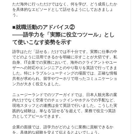
ただ海外に行っただけではなく、何を学び、どう成長したか
を具体的なエピソードとして話せるようにしておきましょ
う。
■就職活動のアドバイス②
――語学力を「実際に役立つツール」とし
て使いこなす姿勢を示す​
語学はただ「話せる」だけでは不十分です。実際に仕事の中
でどのように活用できるかを明確に示すことが大切です。私
自身、IT企業での実務において、海外のクライアントやユー
ザーへの対応やエンジニアとのやり取りを英語で行ってきま
した。特にトラブルシューティングの場面では、正確な情報
共有が求められ、留学やワーホリで培ったコミュニケーショ
ン力が大きく役立ちました。
ニュージーランドでのツアーガイドでは、日本人観光客の案
内だけでなく空港でのチェックインやホテルでの手配など、
現地スタッフとの連携は全て英語で行いました。こうした実
践的な経験は、単なる“話せる”を超えて、業務で役立つ英語
力としてアピールできます。
企業の面接では、語学力がどのように業務に貢献できるか
を、具体的な経験を交えて伝えるとよいでしょう。