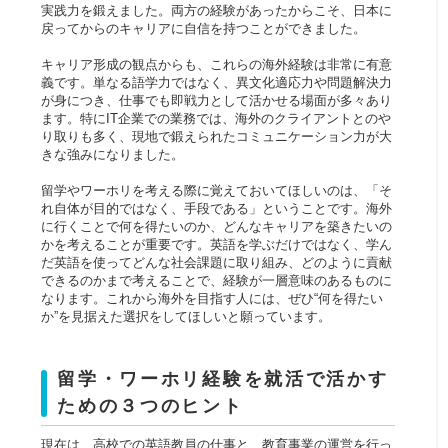
実践力を鍛えました。両方の経験があったからこそ、日本に
戻ってからのキャリアに自信を持つことができました。
キャリア形成の観点からも、これらの海外経験は非常に有意
義です。単なる語学力ではなく、異文化適応力や問題解決力
が身につき、仕事でも即戦力として活かせる場面が多々あり
ます。特にIT企業での業務では、海外のクライアントとのや
り取りも多く、現地で鍛えられたコミュニケーション力が大
きな強みになりました。
留学やワーホリを考える際に覚えておいてほしいのは、「そ
れ自体が目的ではなく、手段である」ということです。海外
に行くことで何を得たいのか、どんなキャリアを築きたいの
かを考えることが重要です。英語を学ぶだけではなく、学ん
だ英語を使ってどんな社会課題に取り組み、どのように貢献
できるのかまで考えることで、経験が一層意味のあるものに
なります。これから海外を目指す人には、ぜひ“何を得たい
か”を見据えた選択をしてほしいと願っています。
留学・ワーホリ経験を就活で活かす
ための３つのヒント
現在は、高校での英語教員の仕事と、教育事業の運営を行っ