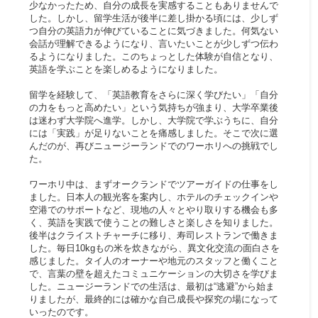
少なかったため、自分の成長を実感することもありませんで
した。しかし、留学生活が後半に差し掛かる頃には、少しず
つ自分の英語力が伸びていることに気づきました。何気ない
会話が理解できるようになり、言いたいことが少しずつ伝わ
るようになりました。このちょっとした体験が自信となり、
英語を学ぶことを楽しめるようになりました。
留学を経験して、「英語教育をさらに深く学びたい」「自分
の力をもっと高めたい」という気持ちが強まり、大学卒業後
は迷わず大学院へ進学。しかし、大学院で学ぶうちに、自分
には「実践」が足りないことを痛感しました。そこで次に選
んだのが、再びニュージーランドでのワーホリへの挑戦でし
た。
ワーホリ中は、まずオークランドでツアーガイドの仕事をし
ました。日本人の観光客を案内し、ホテルのチェックインや
空港でのサポートなど、現地の人々とやり取りする機会も多
く、英語を実践で使うことの難しさと楽しさを知りました。
後半はクライストチャーチに移り、寿司レストランで働きま
した。毎日10kgもの米を炊きながら、異文化交流の面白さを
感じました。タイ人のオーナーや地元のスタッフと働くこと
で、言葉の壁を超えたコミュニケーションの大切さを学びま
した。ニュージーランドでの生活は、最初は“逃避”から始ま
りましたが、最終的には確かな自己成長や探究の場になって
いったのです。