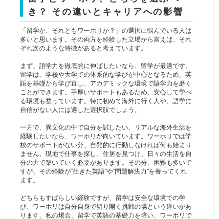
き？
その違いとキャリアへの影響
「留学か、それともワーホリか？」の選択に悩んでいる人は
多いと思います。その両方を経験した立場から言えば、それ
ぞれ次のような特徴があると考えています。
まず、語学力を徹底的に伸ばしたいなら、留学が最適です。
留学は、学校や大学での体系的な学びが中心となるため、英
語を基礎から学び直し、アカデミックな環境で語学力を磨く
ことができます。手厚いサポートもあるため、安心して学べ
る環境も整っています。特に初めて海外に行く人や、語学に
自信がない人には適した選択肢でしょう。
一方で、異文化の中で自分を試したい、リアルな海外生活を
経験したいなら、ワーホリが向いています。ワーホリでは学
校のサポートがない分、自発的に行動しなければ何も始まり
ません。現地で仕事を探し、住居を見つけ、日々の生活を自
分の力で築いていく必要があります。その分、困難も多いで
すが、その経験が“生きた英語”や“問題解決力”を養ってくれ
ます。
どちらもすばらしい経験ですが、留学は安全な環境での学
び、ワーホリは自分自身で切り開く挑戦の場という違いがあ
ります。私の場合、留学で英語の基礎力を培い、ワーホリで