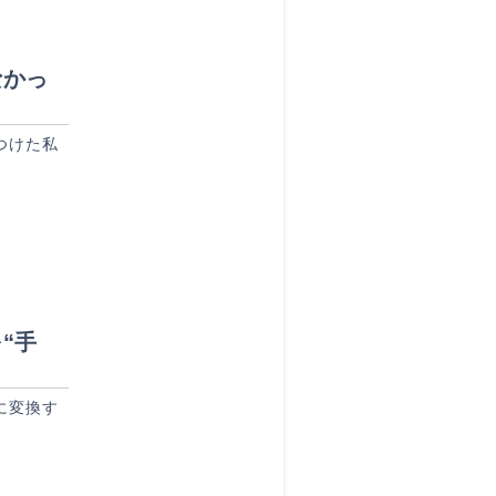
なかっ
つけた私
“手
に変換す