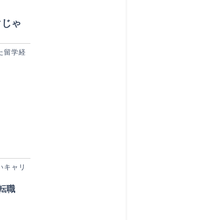
けじゃ
た留学経
いキャリ
転職