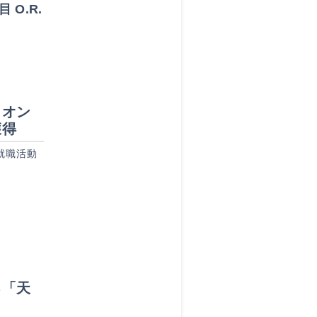
 O.R.
！オン
獲得
就職活動
る「天