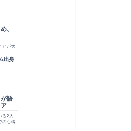
ため、
ことが大
ム出身
ーが語
リア
いる2人
での心構