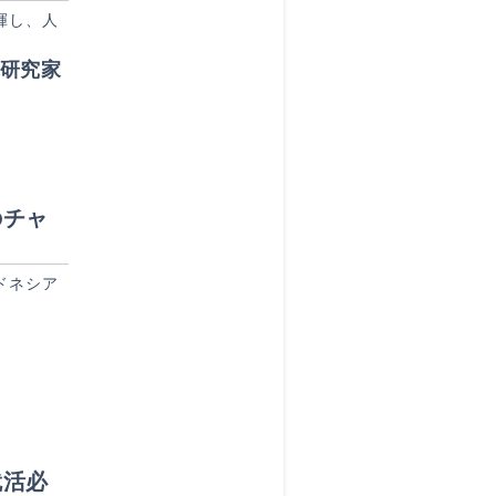
揮し、人
職研究家
のチャ
ドネシア
就活必