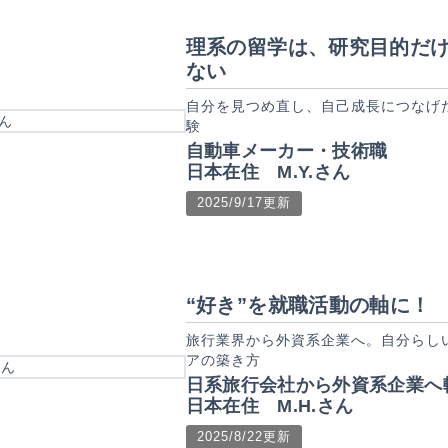
理系の留学は、研究目的だ
ない
自分を見つめ直し、自己成長につなげ
験
自動車メーカー・技術職
日本在住 M.Y.さん
2025/9/17更新
“好き”を就職活動の軸に！
旅行業界から外資系企業へ。自分らし
アの築き方
日系旅行会社から外資系企業へ
日本在住 M.H.さん
2025/8/22更新