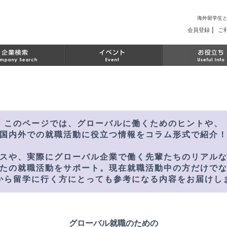
海外留学生
|
会員登録
ご
このページでは、
グローバルに働くためのヒントや、
国内外での就職活動に役立つ情報を
コラム形式で紹介
スや、
実際にグローバル企業で働く
先輩たちのリアル
たの就職活動をサポート。
現在就職活動中の方だけで
から留学に行く方にとっても
参考になる内容をお届けし
グローバル就職のための