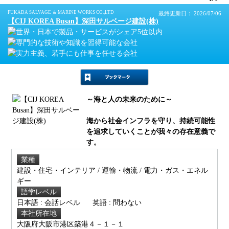
FUKADA SALVAGE ＆ MARINE WORKS CO.,LTD
最終更新日： 2026/07/06
【CIJ KOREA Busan】深田サルベージ建設(株)
～海と人の未来のために～
海から社会インフラを守り、持続可能性
を追求していくことが我々の存在意義で
す。
業種
建設・住宅・インテリア / 運輸・物流 / 電力・ガス・エネル
ギー
語学レベル
日本語 : 会話レベル
英語 : 問わない
本社所在地
大阪府大阪市港区築港４－１－１